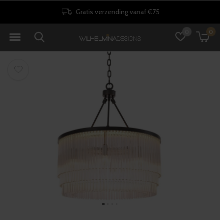
Gratis verzending vanaf €75
0
0