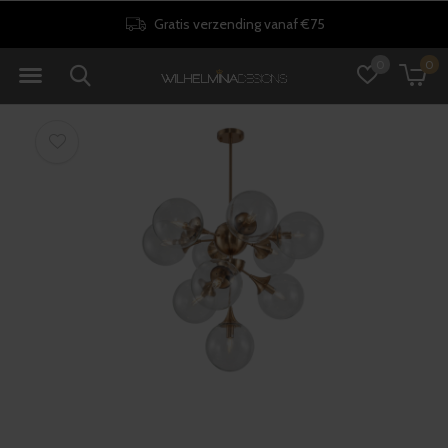
Gratis verzending vanaf €75
0
0