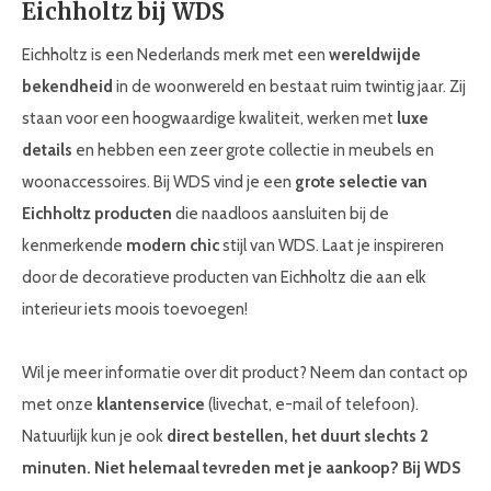
Eichholtz bij WDS
Eichholtz is een Nederlands merk met een
wereldwijde
bekendheid
in de woonwereld en bestaat ruim twintig jaar. Zij
staan voor een hoogwaardige kwaliteit, werken met
luxe
details
en hebben een zeer grote collectie in meubels en
woonaccessoires. Bij WDS vind je een
grote selectie van
Eichholtz producten
die naadloos aansluiten bij de
kenmerkende
modern chic
stijl van WDS. Laat je inspireren
door de decoratieve producten van Eichholtz die aan elk
interieur iets moois toevoegen!
Wil je meer informatie over dit product? Neem dan contact op
met onze
klantenservice
(livechat, e-mail of telefoon).
Natuurlijk kun je ook
direct bestellen, het duurt slechts 2
minuten. Niet helemaal tevreden met je aankoop? Bij WDS