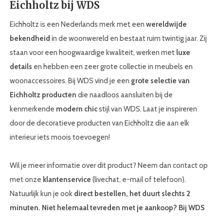
Eichholtz bij WDS
Eichholtz is een Nederlands merk met een
wereldwijde
bekendheid
in de woonwereld en bestaat ruim twintig jaar. Zij
staan voor een hoogwaardige kwaliteit, werken met
luxe
details
en hebben een zeer grote collectie in meubels en
woonaccessoires. Bij WDS vind je een
grote selectie van
Eichholtz producten
die naadloos aansluiten bij de
kenmerkende
modern chic
stijl van WDS. Laat je inspireren
door de decoratieve producten van Eichholtz die aan elk
interieur iets moois toevoegen!
Wil je meer informatie over dit product? Neem dan contact op
met onze
klantenservice
(livechat, e-mail of telefoon).
Natuurlijk kun je ook
direct bestellen, het duurt slechts 2
minuten. Niet helemaal tevreden met je aankoop? Bij WDS