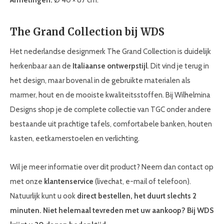
Afmetingen:
Ø 40 × 87 cm.
The Grand Collection bij WDS
Het nederlandse designmerk The Grand Collection is duidelijk
herkenbaar aan de
Italiaanse ontwerpstijl
. Dit vind je terug in
het design, maar bovenal in de gebruikte materialen als
marmer, hout en de mooiste kwaliteitsstoffen. Bij Wilhelmina
Designs shop je de complete collectie van TGC onder andere
bestaande uit prachtige tafels, comfortabele banken, houten
kasten, eetkamerstoelen en verlichting.
Wil je meer informatie over dit product? Neem dan contact op
met onze
klantenservice
(livechat, e-mail of telefoon).
Natuurlijk kunt u ook
direct bestellen, het duurt slechts 2
minuten. Niet helemaal tevreden met uw aankoop? Bij WDS