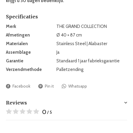
krijgt u 30 dagen bedenktijd.
Specificaties
Merk
THE GRAND COLLECTION
Afmetingen
Ø 40 × 87 cm
Materialen
Stainless Steel | Alabaster
Assemblage
Ja
Garantie
Standaard 1 jaar fabrieksgarantie
Verzendmethode
Palletzending
Facebook
Pin it
Whatsapp
Reviews
0
/ 5