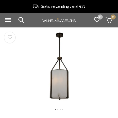
Gratis verzending vanaf €75
0
0