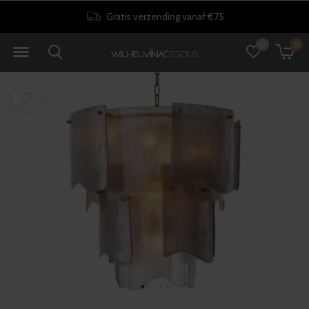
Gratis verzending vanaf €75
0
0