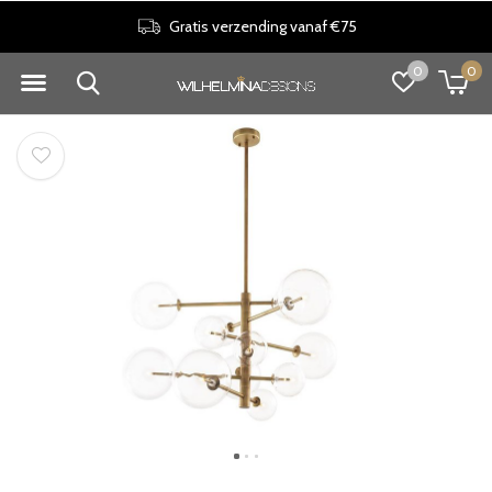
Gratis verzending vanaf €75
0
0