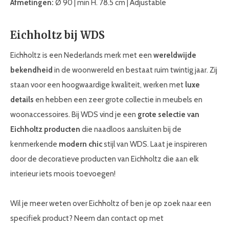
Afmetingen:
Ø 90 | min H. 78.5 cm | Adjustable
Eichholtz bij WDS
Eichholtz is een Nederlands merk met een
wereldwijde
bekendheid
in de woonwereld en bestaat ruim twintig jaar. Zij
staan voor een hoogwaardige kwaliteit, werken met
luxe
details
en hebben een zeer grote collectie in meubels en
woonaccessoires. Bij WDS vind je een
grote selectie van
Eichholtz producten
die naadloos aansluiten bij de
kenmerkende
modern chic
stijl van WDS. Laat je inspireren
door de decoratieve producten van Eichholtz die aan elk
interieur iets moois toevoegen!
Wil je meer weten over Eichholtz of ben je op zoek naar een
specifiek product? Neem dan contact op met