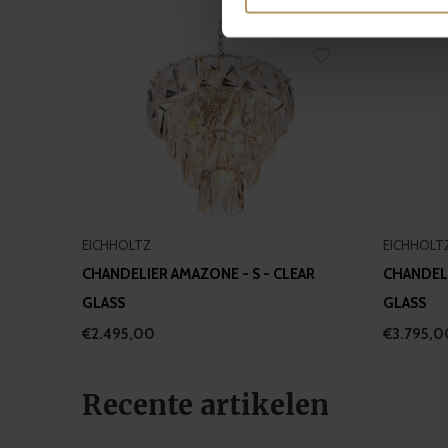
Find out more about how your
We use cookies to personalis
information about your use of
other information that you’ve
EICHHOLTZ
EICHHOLT
CHANDELIER AMAZONE - S - CLEAR
CHANDELI
GLASS
GLASS
€2.495,00
€3.795,0
Recente artikelen