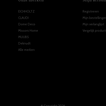
Onze merken
Mijn accoun
EICHHOLTZ
Registreren
CLAUDI
Mijn bestellinge
Dome Deco
Mijn verlanglijst
Missoni Home
Vergelijk produc
MUUBS
Deknudt
Alle merken
© Copyright
2026