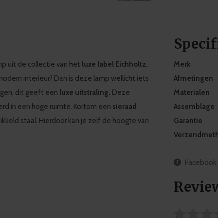
Specif
p uit de collectie van het
luxe label Eichholtz.
Merk
odern interieur? Dan is deze lamp wellicht iets
Afmetingen
agen, dit geeft een
luxe
uitstraling
.
Deze
Materialen
rd in een hoge ruimte. Kortom een
sieraad
Assemblage
ikkeld staal. Hierdoor kan je zelf de hoogte van
Garantie
Verzendmet
Facebook
Revie