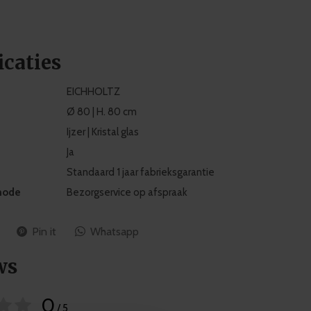
icaties
EICHHOLTZ
Ø 80 | H. 80 cm
Ijzer | Kristal glas
Ja
Standaard 1 jaar fabrieksgarantie
hode
Bezorgservice op afspraak
Pin it
Whatsapp
ws
0
/ 5