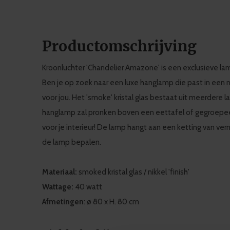
Productomschrijving
Kroonluchter 'Chandelier Amazone' is een exclusieve lam
Ben je op zoek naar een luxe hanglamp die past in een m
voor jou. Het 'smoke' kristal glas bestaat uit meerdere l
hanglamp zal pronken boven een eettafel of gegroepee
voor je interieur! De lamp hangt aan een ketting van vern
de lamp bepalen.
Materiaal:
smoked kristal glas / nikkel 'finish'
Wattage:
40 watt
Afmetingen
: ø 80 x H. 80 cm