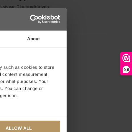
basis van 0 beoordelingen
RDELING TOEVOEGEN
About
y such as cookies to store
9,5
nd content measurement,
for what purposes. Your
es. You can change or
ger icon.
several meters
ALLOW ALL