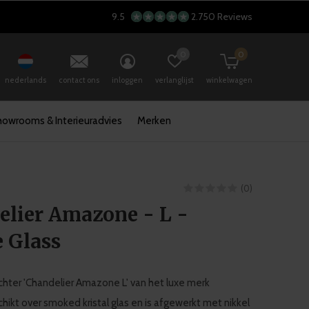
9.5
2.750 Reviews
0
0
nederlands
contact ons
inloggen
verlanglijst
winkelwagen
howrooms & Interieuradvies
Merken
(0)
lier Amazone - L -
 Glass
hter 'Chandelier Amazone L' van het luxe merk
hikt over smoked kristal glas en is afgewerkt met nikkel