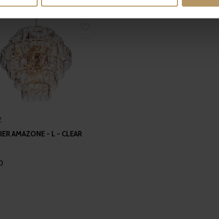
 personal data is processed and set your preferences in the
det
e content and ads, to provide social media features and to analy
 our site with our social media, advertising and analytics partn
 provided to them or that they’ve collected from your use of their
Z
ER AMAZONE - L - CLEAR
0