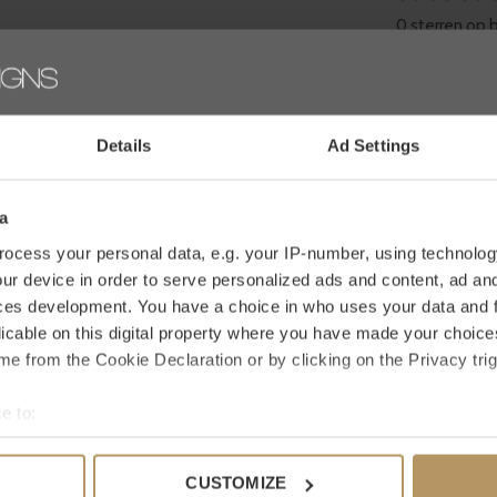
0 sterren op 
 bekendheid
in de woonwereld en bestaat
JE BEOO
teit, werken met
luxe details
en hebben een
j WDS vind je een
grote selectie van Eichholtz
Details
Ad Settings
e
modern chic
stijl van WDS. Laat je inspireren
 interieur iets moois toevoegen!
a
ar een specifiek product? Neem dan contact op
ocess your personal data, e.g. your IP-number, using technolog
k ook,
het duurt slecht 2 minuten. Ben je niet
ur device in order to serve personalized ads and content, ad a
ces development. You have a choice in who uses your data and 
30 dagen bedenktijd.
licable on this digital property where you have made your choic
e from the Cookie Declaration or by clicking on the Privacy trig
e to:
bout your geographical location which can be accurate to within 
 mooi
 actively scanning it for specific characteristics (fingerprinting)
CUSTOMIZE