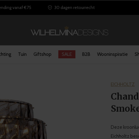
ending vanaf €75
30 dagen retourrecht
chting
Tuin
Giftshop
SALE
B2B
Wooninspiratie
S
EICHHOLTZ
Chande
Smoke
Deze kroonluc
Eichholtz besc