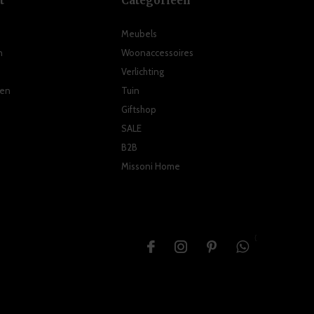
t
Categorieën
Meubels
n
Woonaccessoires
Verlichting
ten
Tuin
Giftshop
SALE
B2B
Missoni Home
{