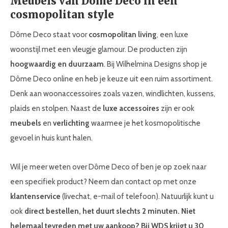
Meubels van Dôme Deco in een
cosmopolitan style
Dôme Deco staat voor
cosmopolitan living
, een luxe
woonstijl met een vleugje glamour. De producten zijn
hoogwaardig en duurzaam
. Bij Wilhelmina Designs shop je
Dôme Deco online en heb je keuze uit een ruim assortiment.
Denk aan woonaccessoires zoals vazen, windlichten, kussens,
plaids en stolpen. Naast de
luxe accessoires
zijn er ook
meubels
en
verlichting
waarmee je het kosmopolitische
gevoel in huis kunt halen.
Wil je meer weten over Dôme Deco of ben je op zoek naar
een specifiek product? Neem dan contact op met onze
klantenservice
(livechat, e-mail of telefoon). Natuurlijk kunt u
ook
direct bestellen, het duurt slechts 2 minuten. Niet
helemaal tevreden met uw aankoop? Bij WDS krijgt u 30