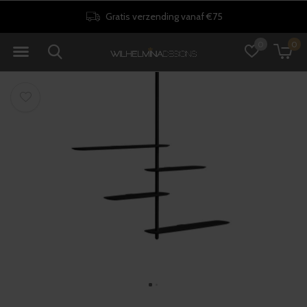
Gratis verzending vanaf €75
0
0