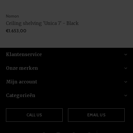
Nomon
Ceiling shelving 'Unica 7' - Black
€1.653,00
Klantenservice
Onze merken
Mijn account
Categorieën
CALL US
EMAIL US
{