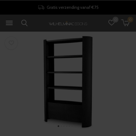
Gratis verzending vanaf €75
0
0