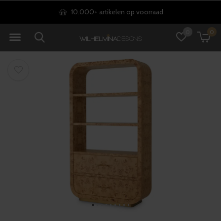
10.000+ artikelen op voorraad
0
0