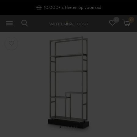
10.000+ artikelen op voorraad
0
0