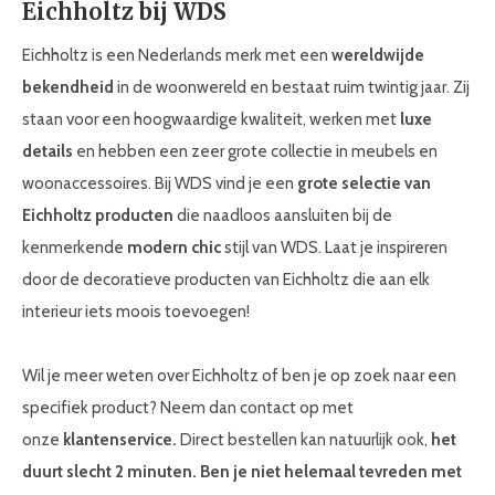
Eichholtz bij WDS
Eichholtz is een Nederlands merk met een
wereldwijde
bekendheid
in de woonwereld en bestaat ruim twintig jaar. Zij
staan voor een hoogwaardige kwaliteit, werken met
luxe
details
en hebben een zeer grote collectie in meubels en
woonaccessoires. Bij WDS vind je een
grote selectie van
Eichholtz producten
die naadloos aansluiten bij de
kenmerkende
modern chic
stijl van WDS. Laat je inspireren
door de decoratieve producten van Eichholtz die aan elk
interieur iets moois toevoegen!
Wil je meer weten over Eichholtz of ben je op zoek naar een
specifiek product? Neem dan contact op met
onze
klantenservice.
Direct bestellen kan natuurlijk ook,
het
duurt slecht 2 minuten. Ben je niet helemaal tevreden met