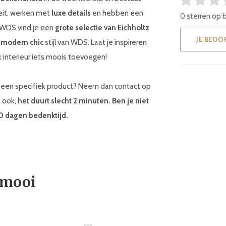
teit, werken met
luxe details
en hebben een
0 sterren op 
j WDS vind je een
grote selectie van Eichholtz
JE BEOO
e
modern chic
stijl van WDS. Laat je inspireren
 interieur iets moois toevoegen!
ar een specifiek product? Neem dan contact op
k ook,
het duurt slecht 2 minuten. Ben je niet
30 dagen bedenktijd.
 mooi