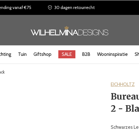
ending vanaf €75
30 dagen retourrecht
chting
Tuin
Giftshop
SALE
B2B
Wooninspiratie
S
ack
EICHHOLTZ
Bureau
2 - Bl
Schwarzes Le