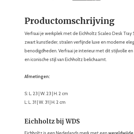
Productomschrijving
Verfraai je werkplek met de Eichholtz Scaleo Desk Tray 
zwart kunstleder, stralen verfijnde luxe en moderne eleg
benodigdheden. Verfraai je interieur met dit stijlvolle en
en iconische stijl van Eichholtz belichaamt.
Afmetingen:
S: L. 23 | W. 23 | H. 2 cm
L: L. 31 | W. 31 | H. 2 cm
Eichholtz bij WDS
Eichholtz is een Nederlands merk met een
wereldwijde