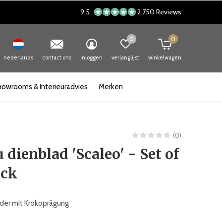
9.5
2.750 Reviews
0
0
nederlands
contact ons
inloggen
verlanglijst
winkelwagen
howrooms & Interieuradvies
Merken
(0)
 dienblad 'Scaleo' - Set of
ack
der mit Krokoprägung