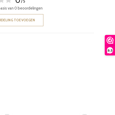
0
/ 5
basis van 0 beoordelingen
RDELING TOEVOEGEN
9,5