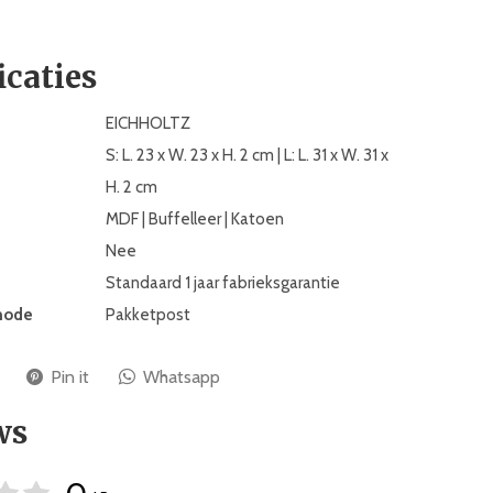
icaties
EICHHOLTZ
S: L. 23 x W. 23 x H. 2 cm | L: L. 31 x W. 31 x
H. 2 cm
MDF | Buffelleer | Katoen
Nee
Standaard 1 jaar fabrieksgarantie
hode
Pakketpost
Pin it
Whatsapp
ws