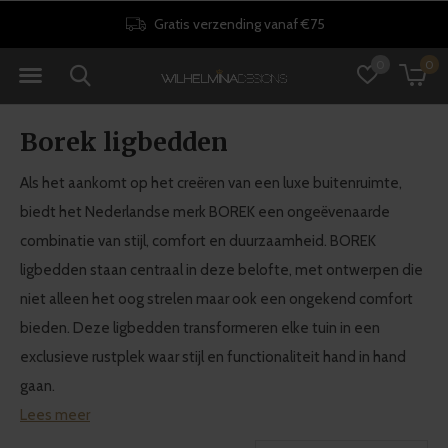
Gratis verzending vanaf €75
0
0
Borek ligbedden
Als het aankomt op het creëren van een luxe buitenruimte,
biedt het Nederlandse merk BOREK een ongeëvenaarde
combinatie van stijl, comfort en duurzaamheid. BOREK
ligbedden staan centraal in deze belofte, met ontwerpen die
niet alleen het oog strelen maar ook een ongekend comfort
bieden. Deze ligbedden transformeren elke tuin in een
exclusieve rustplek waar stijl en functionaliteit hand in hand
gaan.
Lees meer