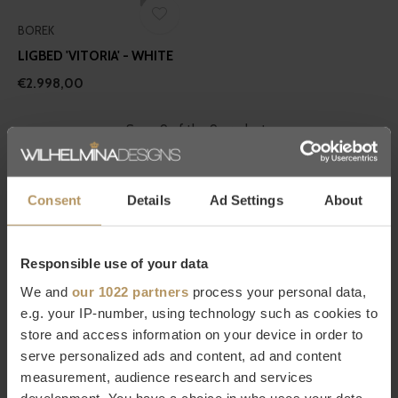
BOREK
LIGBED 'VITORIA' - WHITE
€2.998,00
Seen 9 of the 9 products
Duurzaamheid en design
Consent
Details
Ad Settings
About
BOREK's benadering van buitenmeubilair richt zich op
langdurige kwaliteit en esthetische finesse. De ligbedden zijn
Responsible use of your data
vervaardigd uit premium materialen zoals teak, aluminium en
We and
our 1022 partners
process your personal data,
hoogwaardige synthetische stoffen die bestand zijn tegen
e.g. your IP-number, using technology such as cookies to
diverse weersomstandigheden. Deze materialen worden
store and access information on your device in order to
zorgvuldig geselecteerd voor hun duurzaamheid en vermogen
serve personalized ads and content, ad and content
om jaar na jaar hun kleur en structuur te behouden. Het
measurement, audience research and services
development. You have a choice in who uses your data