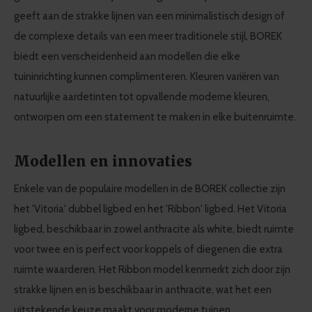
our social media, advertising and analytics partners who
geeft aan de strakke lijnen van een minimalistisch design of
may combine it with other information that you’ve
de complexe details van een meer traditionele stijl, BOREK
provided to them or that they’ve collected from your use
biedt een verscheidenheid aan modellen die elke
of their services.
tuininrichting kunnen complimenteren. Kleuren variëren van
natuurlijke aardetinten tot opvallende moderne kleuren,
ontworpen om een statement te maken in elke buitenruimte.
Modellen en innovaties
Enkele van de populaire modellen in de BOREK collectie zijn
het 'Vitoria' dubbel ligbed en het 'Ribbon' ligbed. Het Vitoria
ligbed, beschikbaar in zowel anthracite als white, biedt ruimte
voor twee en is perfect voor koppels of diegenen die extra
ruimte waarderen. Het Ribbon model kenmerkt zich door zijn
strakke lijnen en is beschikbaar in anthracite, wat het een
uitstekende keuze maakt voor moderne tuinen.