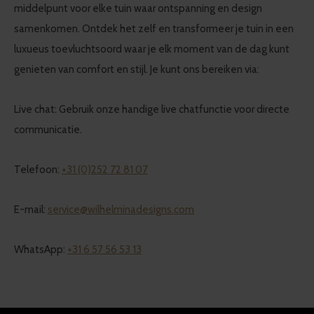
middelpunt voor elke tuin waar ontspanning en design
samenkomen. Ontdek het zelf en transformeer je tuin in een
luxueus toevluchtsoord waar je elk moment van de dag kunt
genieten van comfort en stijl. Je kunt ons bereiken via:
Live chat: Gebruik onze handige live chatfunctie voor directe
communicatie.
Telefoon:
+31 (0)252 72 81 07
E-mail:
service@wilhelminadesigns.com
WhatsApp:
+31 6 57 56 53 13