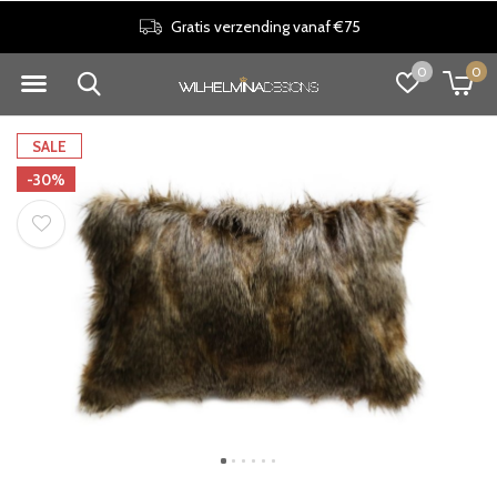
Gratis verzending vanaf €75
0
0
SALE
-30%