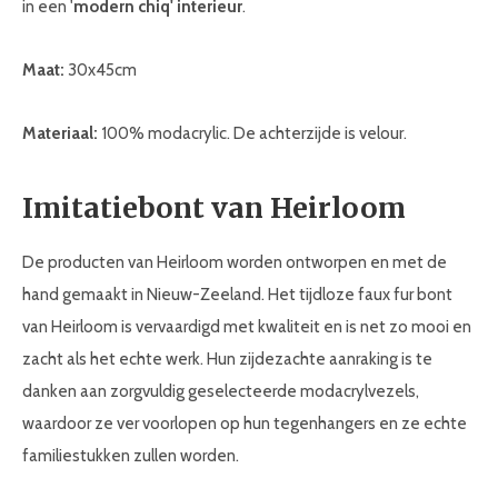
in een '
modern chiq' interieur
.
Maat:
30x45cm
Materiaal:
100% modacrylic. De achterzijde is velour.
Imitatiebont van Heirloom
De producten van Heirloom worden ontworpen en met de
hand gemaakt in Nieuw-Zeeland. Het tijdloze faux fur bont
van Heirloom is vervaardigd met kwaliteit en is net zo mooi en
zacht als het echte werk. Hun zijdezachte aanraking is te
danken aan zorgvuldig geselecteerde modacrylvezels,
waardoor ze ver voorlopen op hun tegenhangers en ze echte
familiestukken zullen worden.