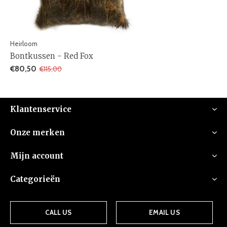
Heirloom
Bontkussen - Red Fox
€80,50
€115,00
Klantenservice
Onze merken
Mijn account
Categorieën
CALL US
EMAIL US