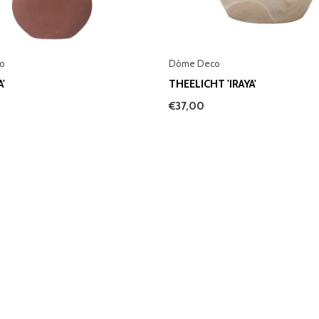
o
Dôme Deco
A'
THEELICHT 'IRAYA'
€37,00