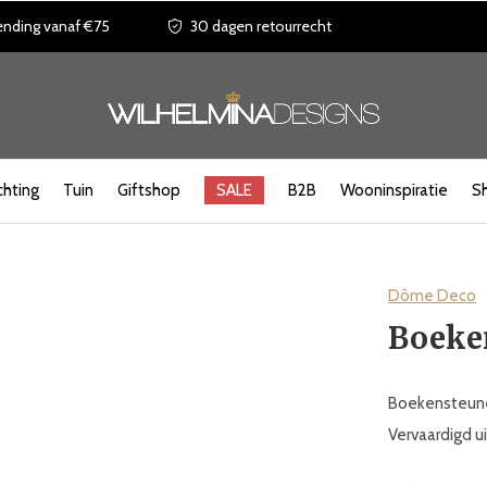
ending vanaf €75
30 dagen retourrecht
chting
Tuin
Giftshop
SALE
B2B
Wooninspiratie
S
Dôme Deco
Boeken
Boekensteunen
Vervaardigd u