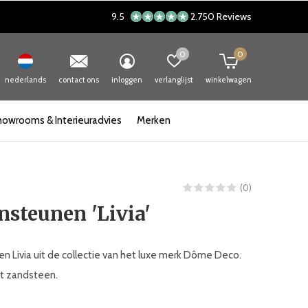
9.5
2.750 Reviews
0
0
nederlands
contact ons
inloggen
verlanglijst
winkelwagen
howrooms & Interieuradvies
Merken
(0)
steunen 'Livia'
 Livia uit de collectie van het luxe merk Dôme Deco.
it zandsteen.