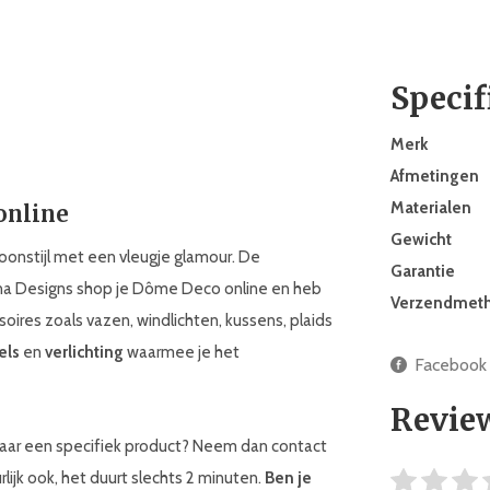
Specif
Merk
Afmetingen
Materialen
online
Gewicht
woonstijl met een vleugje glamour. De
Garantie
mina Designs shop je Dôme Deco online en heb
Verzendmet
ires zoals vazen, windlichten, kussens, plaids
els
en
verlichting
waarmee je het
Facebook
Revie
aar een specifiek product? Neem dan contact
lijk ook, het duurt slechts 2 minuten.
Ben je