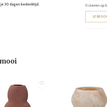
 je
30 dagen bedenktijd.
0 sterren op 
JE BEOO
 mooi