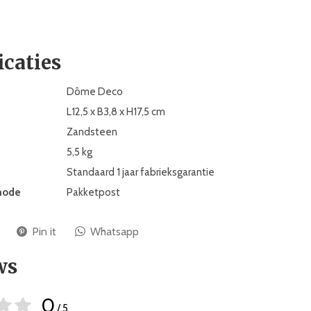
icaties
Dôme Deco
L12,5 x B3,8 x H17,5 cm
Zandsteen
5,5 kg
Standaard 1 jaar fabrieksgarantie
hode
Pakketpost
Pin it
Whatsapp
ws
0
/ 5