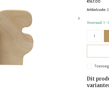
€167,00
Artikelcode:
L
Voorraad: 1
- 
Toevoege
Dit prod
variante