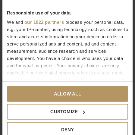
interieur. Kortom, een echte eyecatcher voor op een
salontafel of dressoir.
Responsible use of your data
We and
our 1022 partners
process your personal data,
Afmetingen:
e.g. your IP-number, using technology such as cookies to
store and access information on your device in order to
serve personalized ads and content, ad and content
Small: 47(l) x 25(b) x 12(h) cm
measurement, audience research and services
development. You have a choice in who uses your data
Large: 49,5(l) x 34(b) x 12(h) cm
and for what purposes. Your privacy choices are only
applicable on this digital property where you have made
your choices. You can change or withdraw your consent
Woonaccessoires van RAF deluxe zijn
any time from the Cookie Declaration or by clicking on
exclusief en handgemaakt
ALLOW ALL
the Privacy trigger icon.
Met de woonaccessoires van RAF deluxe geef je
jouw living
If you allow, we would also like to:
een luxe look
. Dit Nederlandse merk staat garant voor
CUSTOMIZE
Collect information about your geographical
hoogwaardige kwaliteiten en bijzondere designs. Ben je
location which can be accurate to within several
opzoek naar exclusieve woonaccessoires met een chique
DENY
meters