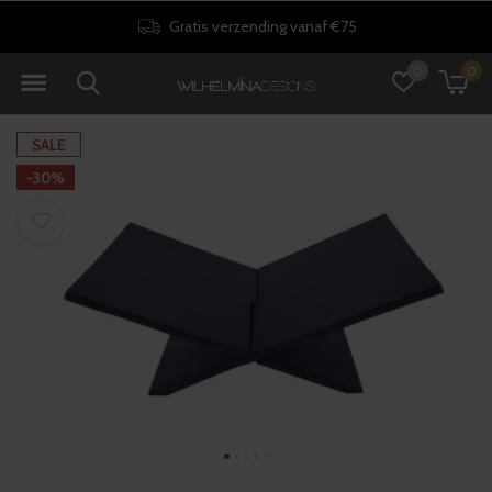
Gratis verzending vanaf €75
0
0
SALE
-30%