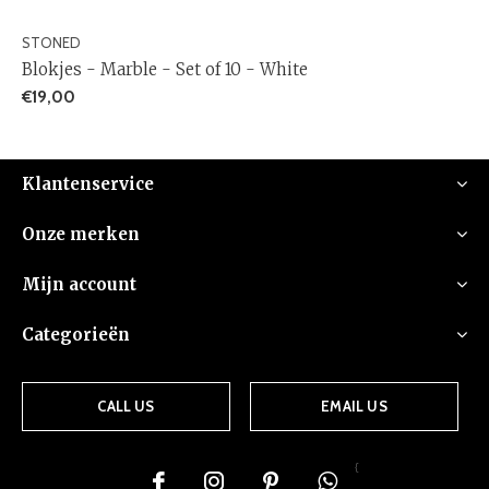
STONED
Blokjes - Marble - Set of 10 - White
€19,00
Klantenservice
Onze merken
Mijn account
Categorieën
CALL US
EMAIL US
{