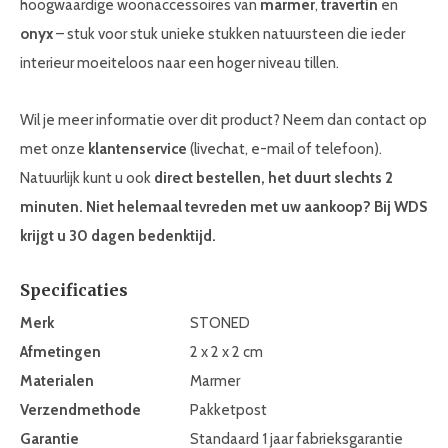
hoogwaardige woonaccessoires van
marmer
,
travertin
en
onyx
– stuk voor stuk unieke stukken natuursteen die ieder
interieur moeiteloos naar een hoger niveau tillen.
Wil je meer informatie over dit product? Neem dan contact op
met onze
klantenservice
(livechat, e-mail of telefoon).
Natuurlijk kunt u ook
direct bestellen, het duurt slechts 2
minuten. Niet helemaal tevreden met uw aankoop? Bij WDS
krijgt u 30 dagen bedenktijd.
Specificaties
Merk
STONED
Afmetingen
2 x 2 x 2 cm
Materialen
Marmer
Verzendmethode
Pakketpost
Garantie
Standaard 1 jaar fabrieksgarantie