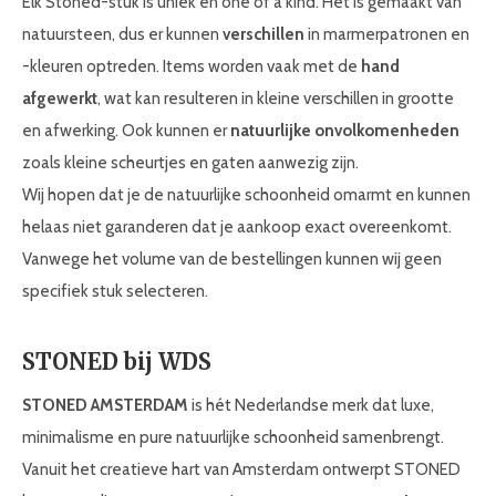
Elk Stoned-stuk is uniek en one of a kind. Het is gemaakt van
natuursteen, dus er kunnen
verschillen
in marmerpatronen en
-kleuren optreden. Items worden vaak met de
hand
afgewerkt
, wat kan resulteren in kleine verschillen in grootte
en afwerking. Ook kunnen er
natuurlijke onvolkomenheden
zoals kleine scheurtjes en gaten aanwezig zijn.
Wij hopen dat je de natuurlijke schoonheid omarmt en kunnen
helaas niet garanderen dat je aankoop exact overeenkomt.
Vanwege het volume van de bestellingen kunnen wij geen
specifiek stuk selecteren.
STONED bij WDS
STONED AMSTERDAM
is hét Nederlandse merk dat luxe,
minimalisme en pure natuurlijke schoonheid samenbrengt.
Vanuit het creatieve hart van Amsterdam ontwerpt STONED