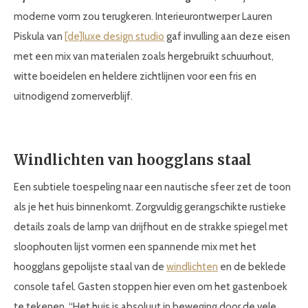
moderne vorm zou terugkeren. Interieurontwerper Lauren
Piskula van
[de]luxe design studio
gaf invulling aan deze eisen
met een mix van materialen zoals hergebruikt schuurhout,
witte boeidelen en heldere zichtlijnen voor een fris en
uitnodigend zomerverblijf.
Windlichten van hoogglans staal
Een subtiele toespeling naar een nautische sfeer zet de toon
als je het huis binnenkomt. Zorgvuldig gerangschikte rustieke
details zoals de lamp van drijfhout en de strakke spiegel met
sloophouten lijst vormen een spannende mix met het
hoogglans gepolijste staal van de
windlichten
en de beklede
console tafel. Gasten stoppen hier even om het gastenboek
te tekenen. “Het huis is absoluut in beweging door de vele