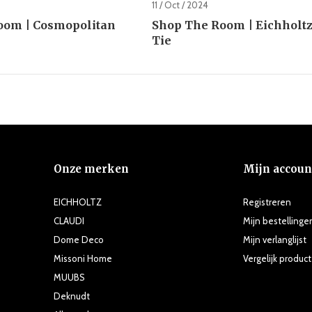
11 / Oct / 2024
oom | Cosmopolitan
Shop The Room | Eichholtz
Tie
Onze merken
Mijn accoun
EICHHOLTZ
Registreren
CLAUDI
Mijn bestellinge
Dome Deco
Mijn verlanglijst
Missoni Home
Vergelijk produc
MUUBS
Deknudt