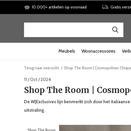
10.000+ artikelen op voorraad
Gratis verz
Meubels
Woonaccessoires
Verli
Terug naar overzicht
Shop The Room | Cosmopolitan Chiqu
11 / Oct / 2024
Shop The Room | Cosmopo
De W|Exclusives lijn kenmerkt zich door het italiaan
uitstraling.
Shop The Room