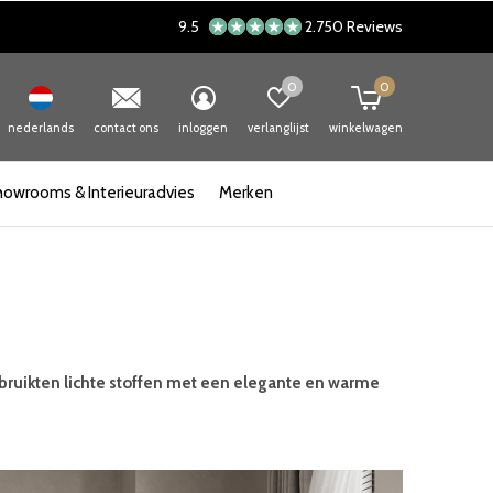
9.5
2.750 Reviews
0
0
nederlands
contact ons
inloggen
verlanglijst
winkelwagen
howrooms & Interieuradvies
Merken
ebruikten lichte stoffen met een elegante en warme