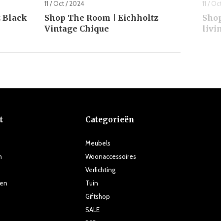
11 / Oct / 2024
11 / Oc
 Black
Shop The Room | Eichholtz
Shop
Vintage Chique
livi
t
Categorieën
Meubels
n
Woonaccessoires
Verlichting
ten
Tuin
Giftshop
SALE