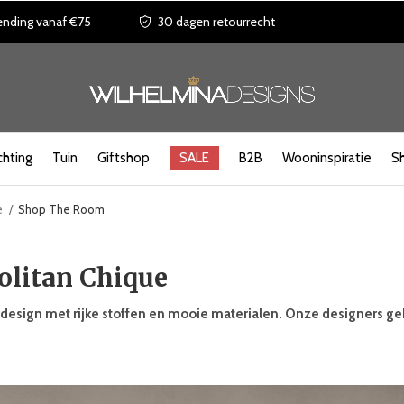
ending vanaf €75
30 dagen retourrecht
chting
Tuin
Giftshop
SALE
B2B
Wooninspiratie
S
e
Shop The Room
litan Chique
se design met rijke stoffen en mooie materialen. Onze designers g