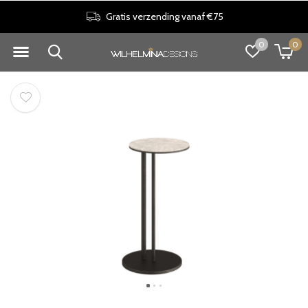
Gratis verzending vanaf €75
0
0