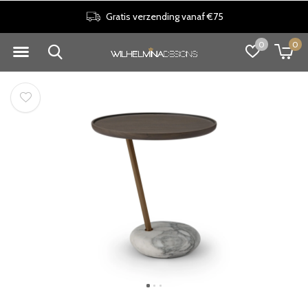
Gratis verzending vanaf €75
0
0