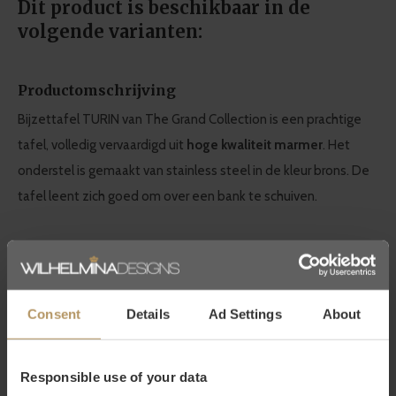
Dit product is beschikbaar in de
volgende varianten:
Productomschrijving
Bijzettafel TURIN van The Grand Collection is een prachtige
tafel, volledig vervaardigd uit
hoge kwaliteit marmer
. Het
onderstel is gemaakt van stainless steel in de kleur brons. De
tafel leent zich goed om over een bank te schuiven.
Afmetingen:
65 x 45 x H48,5 cm
The Grand Collection bij WDS
Consent
Details
Ad Settings
About
Het nederlandse designmerk The Grand Collection is duidelijk
herkenbaar aan de
Italiaanse ontwerpstijl
. Dit vind je terug in
Responsible use of your data
het design, maar bovenal in de gebruikte materialen als