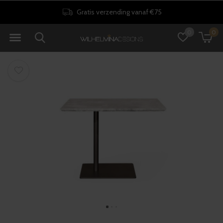
Gratis verzending vanaf €75
0
0