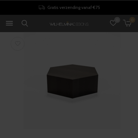
Gratis verzending vanaf €75
0
0