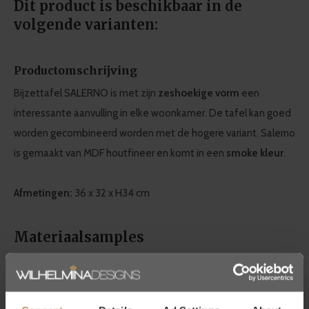
Dit product is beschikbaar in de
volgende varianten:
Productomschrijving
Bijzettafel SALERNO is met zijn
zeshoekige vorm
een
interessante aanvulling in elke woonkamer. De tafel kan goed
worden gecombineerd worden met de hogere variant. Salerno
is gemaakt van MDF houtfineer en komt in een
smoke kleur
.
Afmetingen:
36 x 32 x H34 cm
Materiaalsamples
Je kunt gemakkelijk een
materiaalsample
bestellen om thuis
te beoordelen, je vindt de samples in onze shop. Je stuurt ze
eenvoudig en gratis terug
via ons retourportaal en krijgt dan