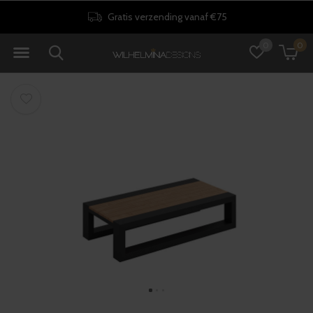
30 dagen retourrecht
0
0