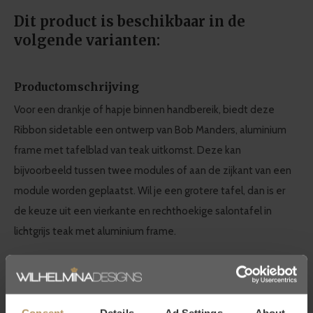
Dit product is beschikbaar in de
volgende varianten:
Productomschrijving
Voor een drankje of hapje binnen handbereik, biedt deze
Ribbon sidetable een ontwerp van Bob Manders, aluminium
frame met tafelblad van teak uitkomst. Deze kan
bijvoorbeeld tussen twee modules of aan de zijkant van een
module worden geplaatst. Wil je een grotere tafel, dan is er
de keuze uit een vierkante en rechthoekige salontafel in
lichtgrijs teak met aluminium frame.
Borek outdoor furniture
Het Nederlandse topmerk BOREK staat voor het naar buiten
Consent
Details
Ad Settings
About