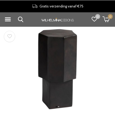
Gratis verzending vanaf €75
0
0