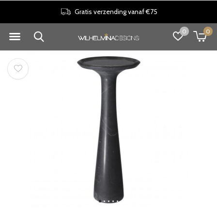
Gratis verzending vanaf €75
0
0