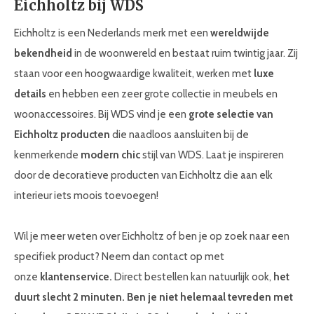
Eichholtz bij WDS
Eichholtz is een Nederlands merk met een
wereldwijde
bekendheid
in de woonwereld en bestaat ruim twintig jaar. Zij
staan voor een hoogwaardige kwaliteit, werken met
luxe
details
en hebben een zeer grote collectie in meubels en
woonaccessoires. Bij WDS vind je een
grote selectie van
Eichholtz producten
die naadloos aansluiten bij de
kenmerkende
modern chic
stijl van WDS. Laat je inspireren
door de decoratieve producten van Eichholtz die aan elk
interieur iets moois toevoegen!
Wil je meer weten over Eichholtz of ben je op zoek naar een
specifiek product? Neem dan contact op met
onze
klantenservice.
Direct bestellen kan natuurlijk ook,
het
duurt slecht 2 minuten. Ben je niet helemaal tevreden met