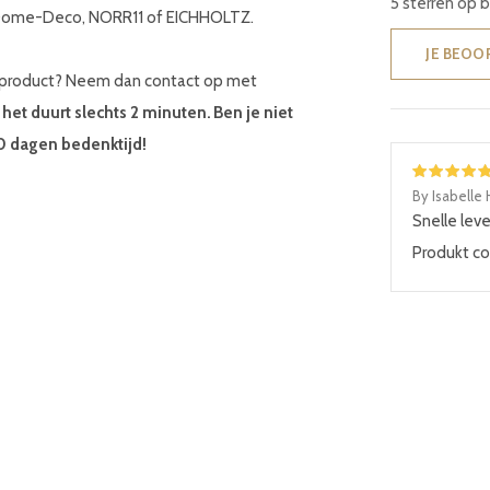
5 sterren op 
s Dome-Deco, NORR11 of EICHHOLTZ.
JE BEOO
ek product? Neem dan contact op met
,
het duurt slechts 2 minuten.
Ben je niet
30 dagen bedenktijd!
By Isabelle
Snelle leve
Produkt co