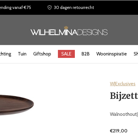
ending vanaf €75
30 dagen retourrecht
chting
Tuin
Giftshop
SALE
B2B
Wooninspiratie
S
W|Exclusives
Bijzett
Walnoothout| 
€219,00