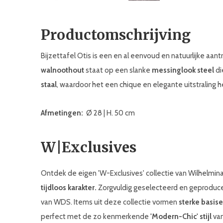
Productomschrijving
Bijzettafel Otis is een en al eenvoud en natuurlijke aan
walnoothout
staat op een slanke
messinglook steel
di
staal
, waardoor het een chique en elegante uitstraling h
Afmetingen:
Ø 28 | H. 50 cm
W|Exclusives
Ontdek de eigen 'W-Exclusives' collectie van Wilhelmi
tijdloos karakter.
Zorgvuldig geselecteerd en geproducee
van WDS. Items uit deze collectie vormen
sterke basis
perfect met de zo kenmerkende
'Modern-Chic' stijl
van