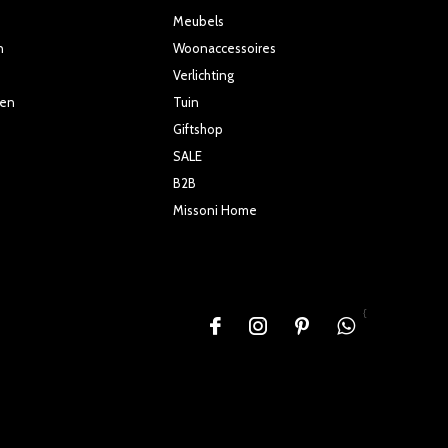
Meubels
n
Woonaccessoires
Verlichting
ten
Tuin
Giftshop
SALE
B2B
Missoni Home
{