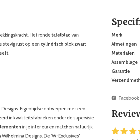
Specif
trekkingskracht. Het ronde
tafelblad
van
Merk
e stevig rust op een
cylindrisch blok zwart
Afmetingen
eeft.
Materialen
Assemblage
Garantie
Verzendmet
Facebook
na Designs. Eigentijdse ontwerpen met een
Revie
rd in kwaliteitsfabrieken onder de supervisie
elementen
in je interieur en matchen natuurlijk
 Wilhelmina Designs. De 'W-Exclusives'