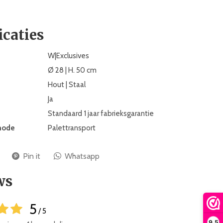
icaties
W|Exclusives
Ø 28 | H. 50 cm
Hout | Staal
Ja
Standaard 1 jaar fabrieksgarantie
hode
Palettransport
Pin it
Whatsapp
ws
5
/ 5
9,5