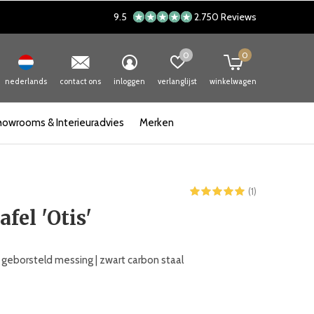
9.5
2.750 Reviews
0
0
nederlands
contact ons
inloggen
verlanglijst
winkelwagen
howrooms & Interieuradvies
Merken
(1)
afel 'Otis'
geborsteld messing | zwart carbon staal