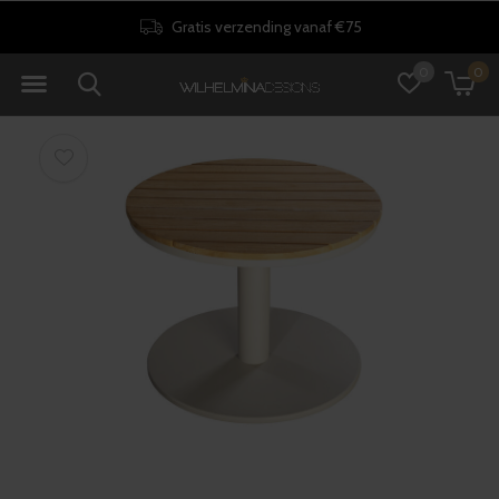
30 dagen retourrecht
0
0