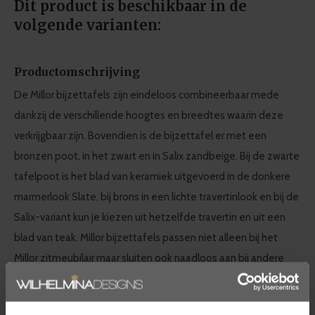
Dit product is beschikbaar in de
volgende varianten:
Productomschrijving
De Millor bijzettafels zijn eindeloos combineerbaar mede
dankzij de verschillende hoogtes en breedtes waarin deze
verkrijgbaar zijn. Bovendien is de bijzettafel er met een
bronzen poot, in het zwart en in Salix zandbeige. Bij de zwarte
tafelpoot is het blad van keramiek uitgevoerd in de donkere
marmerlook Slate, bij brons in een lichte travertinlook en bij de
Salix-variant kun je kiezen uit hetzelfde travertin en uit een
blad van teak. Millor bijzettafels passen niet alleen bij het
Millor zitmeubilair maar sluiten ook naadloos aan bij andere
series van YOI zoals de modulaire loungeserie Vallon.