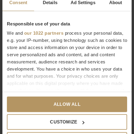
YOI outdoor furniture
Consent
Details
Ad Settings
About
YOI is de meest recente aanwinst in het Borek huis. Als het
Responsible use of your data
derde en meest recente merk binnen deze familie, vormt YOI
een aanvulling op de toonaangevende merken Borek en Max
We and
our 1022 partners
process your personal data,
e.g. your IP-number, using technology such as cookies to
& Luuk. YOI presenteert een
verrassend geprijsde
serie
store and access information on your device in order to
tuinmeubelen, vervaardigd met de
hoogste kwaliteit
serve personalized ads and content, ad and content
materialen
zoals aluminium, teak en rope.
measurement, audience research and services
development. You have a choice in who uses your data
Ga voor een inrichting van de tuin die
jouw woonsfeer
and for what purposes. Your privacy choices are only
applicable on this digital property where you have made
uitstraalt, waar je optimaal kunt ontspannen. Kies comfortabel
your choices. You can change or withdraw your consent
en duurzaam tuinmeubilair die je het hele jaar buiten kunt
any time from the Cookie Declaration or by clicking on
laten staan. Kies daarom voor YOI.
ALLOW ALL
the Privacy trigger icon.
Wil je meer weten over YOI of ben je op zoek naar een
If you allow, we would also like to:
CUSTOMIZE
specifiek product? Neem dan contact op met onze
Collect information about your geographical