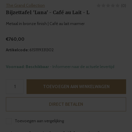
The Grand Collection
(0)
Bijzettafel 'Luna' - Café au Lait - L
Metaal in bronze finish | Café au lait marmer
€760,00
Artikelcode:
6151119331302
Voorraad: Beschikbaar
- Informeer naar de actuele levertijd
TOEVOEGEN AAN WINKELWAGEN
DIRECT BETALEN
Toevoegen aan vergelijking