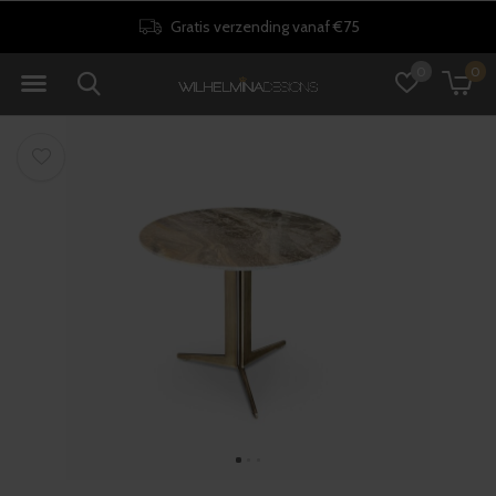
30 dagen retourrecht
0
0