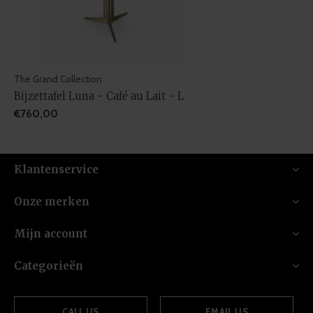
The Grand Collection
Bijzettafel Luna - Café au Lait - L
€760,00
Klantenservice
Onze merken
Mijn account
Categorieën
CALL US
EMAIL US