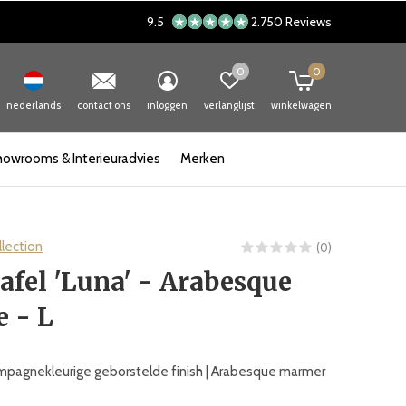
9.5
2.750 Reviews
0
0
nederlands
contact ons
inloggen
verlanglijst
winkelwagen
howrooms & Interieuradvies
Merken
lection
(0)
tafel 'Luna' - Arabesque
 - L
mpagnekleurige geborstelde finish | Arabesque marmer