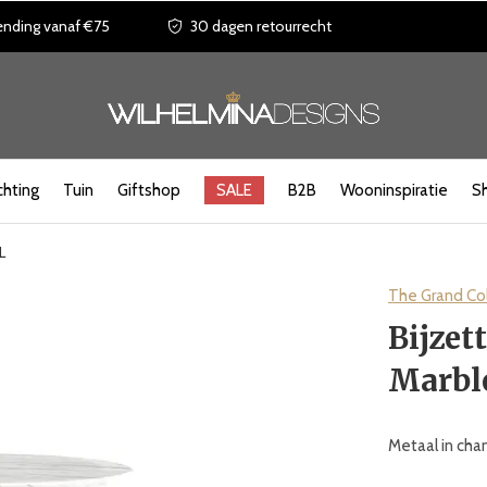
ending vanaf €75
30 dagen retourrecht
chting
Tuin
Giftshop
SALE
B2B
Wooninspiratie
S
L
The Grand Col
Bijzet
Marble
Metaal in cha