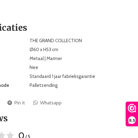
icaties
THE GRAND COLLECTION
Ø60 x H53 cm
Metaal | Marmer
Nee
Standaard 1 jaar fabrieksgarantie
hode
Palletzending
Pin it
Whatsapp
ws
9,5
0
/ 5