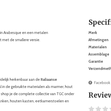
Specif
d in Arabesque en een metalen
Merk
 met de smallere versie.
Afmetingen
Materialen
Assemblage
Garantie
Verzendmet
idelijk herkenbaar aan de
Italiaanse
Facebook
nal in de gebruikte materialen als marmer, hout
Revie
s shop je de complete collectie van TGC onder
banken, houten kasten, eetkamerstoelen en