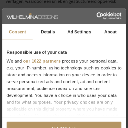
verflagen, waardoor een uniek en gestructureerd oppervlak
ontstaat.
Scandinavisch design van NORR11
Consent
Details
Ad Settings
About
NORR11 is nog een jong merk, het label is in 2011 opgericht en is
verantwoordelijk voor luxe meubels en woonaccessoires die
Responsible use of your data
passen in een
Scandinavisch design
. Door het
We and
our 1022 partners
process your personal data,
e.g. your IP-number, using technology such as cookies to
minimalistische
karakter
en de
hoogwaardige materialen
store and access information on your device in order to
kunnen de producten goed gecombineerd worden met
serve personalized ads and content, ad and content
verschillende woonstijlen. Laat je inspireren door de
measurement, audience research and services
ontwerpen en de natuurlijke materialen en vind voor jouw
development. You have a choice in who uses your data
interieur de perfecte match!
and for what purposes. Your privacy choices are only
applicable on this digital property where you have made
your choices. You can change or withdraw your consent
Specificaties
any time from the Cookie Declaration or by clicking on
Merk
NORR11