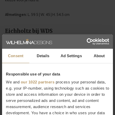
keuze voor je huis is.
Afmetingen:
L. 59.5 | W. 45 | H. 54.5 cm
Eichholtz bij WDS
Eichholtz is een Nederlands merk met een
wereldwijde
bekendheid
in de woonwereld en bestaat ruim twintig jaar. Zij
Consent
Details
Ad Settings
About
staan voor een hoogwaardige kwaliteit, werken met
luxe
details
en hebben een zeer grote collectie in meubels en
woonaccessoires. Bij WDS vind je een
grote selectie van
Responsible use of your data
Eichholtz producten
die naadloos aansluiten bij de
We and
our 1022 partners
process your personal data,
kenmerkende
modern chic
stijl van WDS. Laat je inspireren
e.g. your IP-number, using technology such as cookies to
door de decoratieve producten van Eichholtz die aan elk
store and access information on your device in order to
serve personalized ads and content, ad and content
interieur iets moois toevoegen!
measurement, audience research and services
development. You have a choice in who uses your data