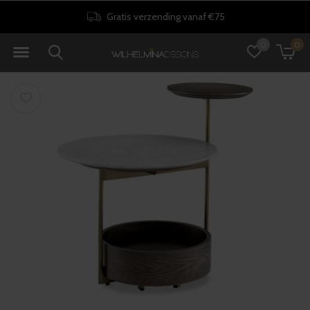
Gratis verzending vanaf €75
0
0