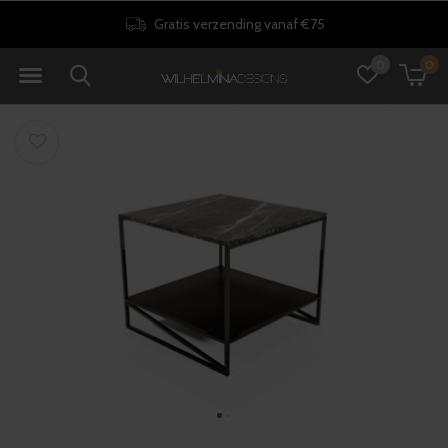
Gratis verzending vanaf €75
0
0