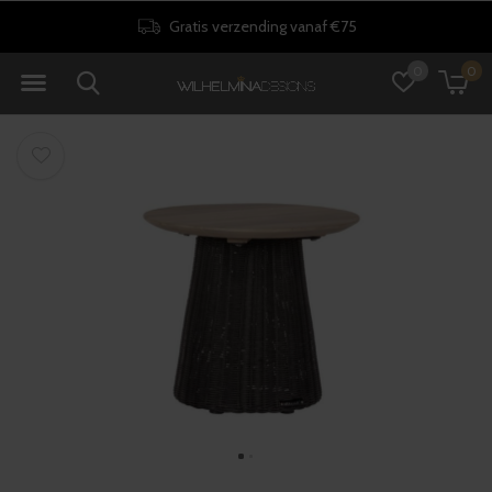
Gratis verzending vanaf €75
0
0