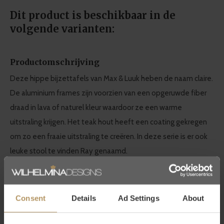
Dit product is beschikbaar in de
volgende varianten:
Productomschrijving
Deze hippe bijzettafels van Max & Luuk heben de naam claire.
De aluminium frames zijn voorzien van een opgeruwde fiber
draad in lava of naturel kleur waardoor ze een warme
uitstraling krijgen. Het teak hout heeft een coating gekregen
om zo een fraaie uitstraling te creëren. In deze serie is er ook
leuke stool te vinden Ray genaamd.
MAX&LUUK Outdoor furniture
Consent
Details
Ad Settings
About
De Nederlandse fabrikant van luxe tuinmeubels, parasols en
accessoires MAX&LUUK staat voor
comfortabel buitenleven