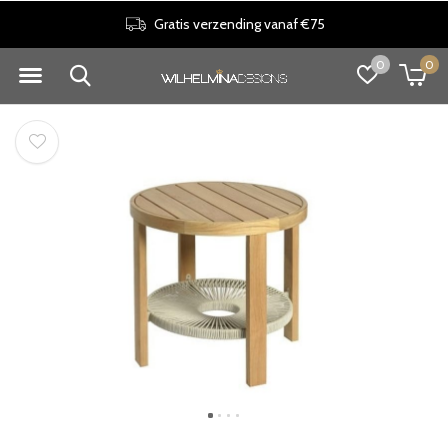
Gratis verzending vanaf €75
0
0