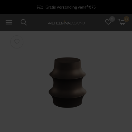
Gratis verzending vanaf €75
0
0