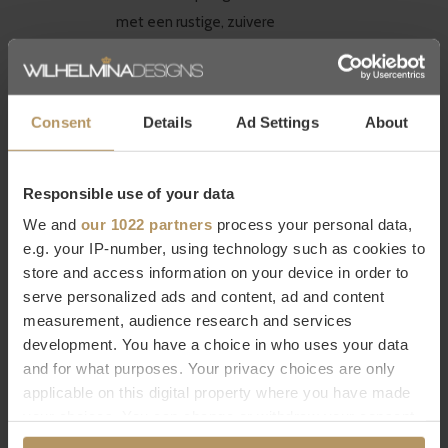
met een rustige, zuivere
cilindervorm die elke compositie
kalmeert. Hun functionaliteit
reikt verder dan het neerzetten
Consent
Details
Ad Settings
About
van een glas of een boek.
Dankzij hun sculpturale maar
Responsible use of your data
ingetogen vormen kunnen ze
We and
our 1022 partners
process your personal data,
ook dienen als sokkel voor een
e.g. your IP-number, using technology such as cookies to
plant of een decoratief object,
store and access information on your device in order to
waardoor ze een verfijnde
serve personalized ads and content, ad and content
verbinding vormen tussen
measurement, audience research and services
meubel, materiaal en groen. Zo
development. You have a choice in who uses your data
and for what purposes. Your privacy choices are only
worden ze kleine, betekenisvolle
applicable on this digital property where you have made
accenten die een buitenruimte
your choices. You can change or withdraw your consent
afronden en optillen, zonder
any time from the Cookie Declaration or by clicking on