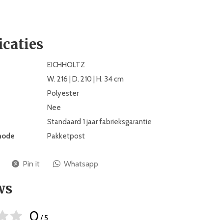
icaties
EICHHOLTZ
W. 216 | D. 210 | H. 34 cm
Polyester
Nee
Standaard 1 jaar fabrieksgarantie
hode
Pakketpost
Pin it
Whatsapp
ws
0
/ 5