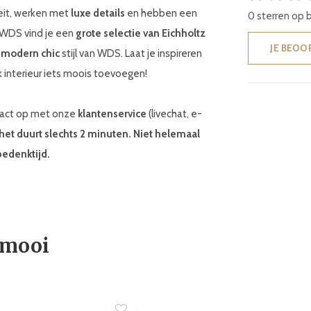
teit, werken met
luxe details
en hebben een
0 sterren op 
j WDS vind je een
grote selectie van Eichholtz
JE BEOO
e
modern chic
stijl van WDS. Laat je inspireren
 interieur iets moois toevoegen!
ntact op met onze
klantenservice
(livechat, e-
 het duurt slechts 2 minuten. Niet helemaal
bedenktijd.
 mooi