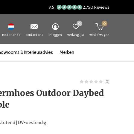
9.5
2.750 Reviews
0
0
nederlands
contact ons
inloggen
verlanglijst
winkelwagen
howrooms & Interieuradvies
Merken
(0)
ermhoes Outdoor Daybed
ble
afstotend | UV-bestendig