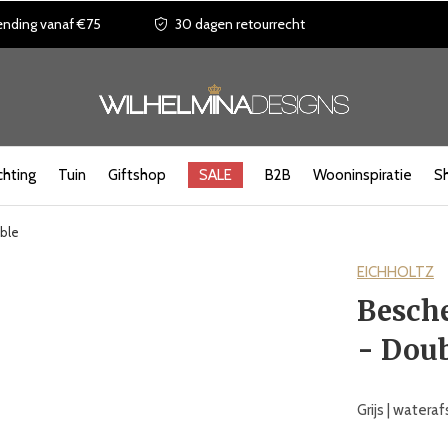
ending vanaf €75
30 dagen retourrecht
chting
Tuin
Giftshop
SALE
B2B
Wooninspiratie
S
ble
EICHHOLTZ
Besch
- Dou
Grijs | water