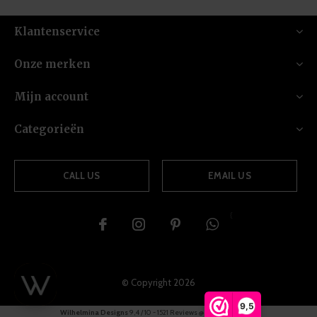
Klantenservice
Onze merken
Mijn account
Categorieën
CALL US
EMAIL US
{
© Copyright
2026
9,5
Wilhelmina Designs
9,4
/
10
-
1521
Reviews @
Webwinkelkeur