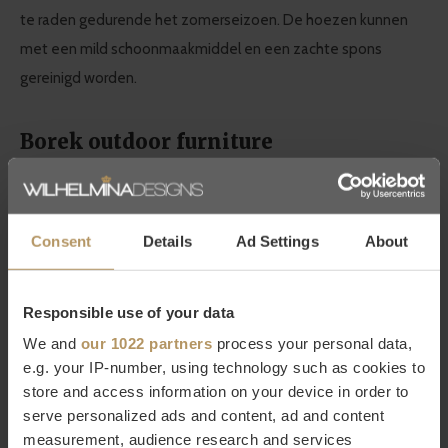
te raden gedurende het zomerseizoen. De hoezen kunnen
met een mild schoonmaakmiddel en een zachte spons
gereinigd worden.
Borek outdoor furniture
Het Nederlandse topmerk BOREK staat voor het naar buiten
brengen van een moderne en warme woonsfeer. Dit vind je
terug in de gebruikte materialen, het design en bovenal het
Consent
Details
Ad Settings
About
comfort. Kortom; met BOREK breng je
binnen naar buiten
en
doe je hierin geen concessies.
Responsible use of your data
We and
our 1022 partners
process your personal data,
Ga voor een inrichting van de tuin die
jouw woonsfeer
e.g. your IP-number, using technology such as cookies to
uitstraalt, waar je optimaal kunt ontspannen. Kies comfortabel
store and access information on your device in order to
en duurzaam tuinmeubilair die je het hele jaar buiten kunt
serve personalized ads and content, ad and content
measurement, audience research and services
laten staan. Kies daarom voor BOREK.