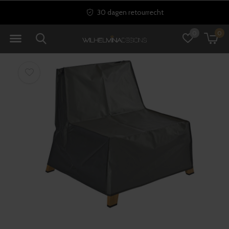
30 dagen retourrecht
0
0