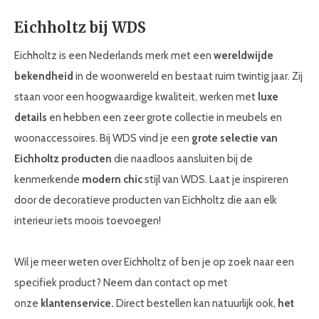
Eichholtz bij WDS
Eichholtz is een Nederlands merk met een
wereldwijde
bekendheid
in de woonwereld en bestaat ruim twintig jaar. Zij
staan voor een hoogwaardige kwaliteit, werken met
luxe
details
en hebben een zeer grote collectie in meubels en
woonaccessoires. Bij WDS vind je een
grote selectie van
Eichholtz producten
die naadloos aansluiten bij de
kenmerkende
modern chic
stijl van WDS. Laat je inspireren
door de decoratieve producten van Eichholtz die aan elk
interieur iets moois toevoegen!
Wil je meer weten over Eichholtz of ben je op zoek naar een
specifiek product? Neem dan contact op met
onze
klantenservice.
Direct bestellen kan natuurlijk ook,
het