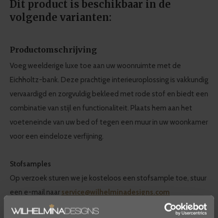
Dit product is beschikbaar in de
volgende varianten:
Productomschrijving
Voeg weelderige luxe toe aan uw woonruimte met de
Eichholtz-bank. Deze prachtige interieuroplossing is vakkundig
vervaardigd en zorgvuldig bekleed met rode stof en biedt een
combinatie van stijl en functionaliteit. Plaats hem aan het
voeteneinde van uw bed of tegen een muur in uw woonkamer
voor een eindeloze verfijning.
Stofsamples
Op verzoek sturen we je kosteloos een stofsample toe, stuur
een e-mail naar
service@wilhelminadesigns.com