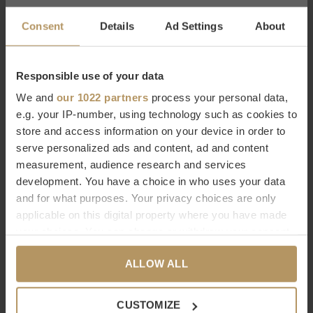
Afmetingen:
W. 142 | D. 46 | H. 52.5 cm
Consent
Details
Ad Settings
About
Eichholtz bij WDS
Eichholtz is een Nederlands merk met een
wereldwijde
Responsible use of your data
bekendheid
in de woonwereld en bestaat ruim twintig jaar. Zij
We and
our 1022 partners
process your personal data,
e.g. your IP-number, using technology such as cookies to
staan voor een hoogwaardige kwaliteit, werken met
luxe
store and access information on your device in order to
details
en hebben een zeer grote collectie in meubels en
serve personalized ads and content, ad and content
woonaccessoires. Bij WDS vind je een
grote selectie van
measurement, audience research and services
Eichholtz producten
die naadloos aansluiten bij de
development. You have a choice in who uses your data
kenmerkende
modern chic
stijl van WDS. Laat je inspireren
and for what purposes. Your privacy choices are only
applicable on this digital property where you have made
door de decoratieve producten van Eichholtz die aan elk
your choices. You can change or withdraw your consent
interieur iets moois toevoegen!
any time from the Cookie Declaration or by clicking on
ALLOW ALL
the Privacy trigger icon.
Wil je meer informatie over dit product? Neem dan contact op
met onze
klantenservice
(livechat, e-mail of telefoon).
If you allow, we would also like to:
CUSTOMIZE