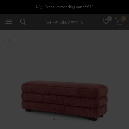
Gratis verzending vanaf €75
0
0