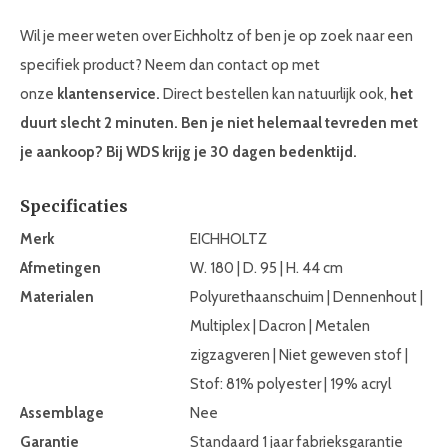
Wil je meer weten over Eichholtz of ben je op zoek naar een
specifiek product? Neem dan contact op met
onze
klantenservice.
Direct bestellen kan natuurlijk ook,
het
duurt slecht 2 minuten. Ben je niet helemaal tevreden met
je aankoop? Bij WDS krijg je 30 dagen bedenktijd.
Specificaties
Merk
EICHHOLTZ
Afmetingen
W. 180 | D. 95 | H. 44 cm
Materialen
Polyurethaanschuim | Dennenhout |
Multiplex | Dacron | Metalen
zigzagveren | Niet geweven stof |
Stof: 81% polyester | 19% acryl
Assemblage
Nee
Garantie
Standaard 1 jaar fabrieksgarantie