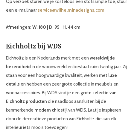
Op verzoek sturen we je kosteloos een stofsample toe, stuur
een e-mail naar
service@wilhelminadesigns.com
Afmetingen: W. 180 | D. 95 | H. 44 cm
Eichholtz bij WDS
Eichholtz is een Nederlands merk met een
wereldwijde
bekendheid
in de woonwereld en bestaat ruim twintig jaar. Zij
staan voor een hoogwaardige kwaliteit, werken met
luxe
details
en hebben een zeer grote collectie in meubels en
woonaccessoires. Bij WDS vind je een
grote selectie van
Eichholtz producten
die naadloos aansluiten bij de
kenmerkende
modern chic
stijl van WDS. Laat je inspireren
door de decoratieve producten van Eichholtz die aan elk
interieur iets moois toevoegen!