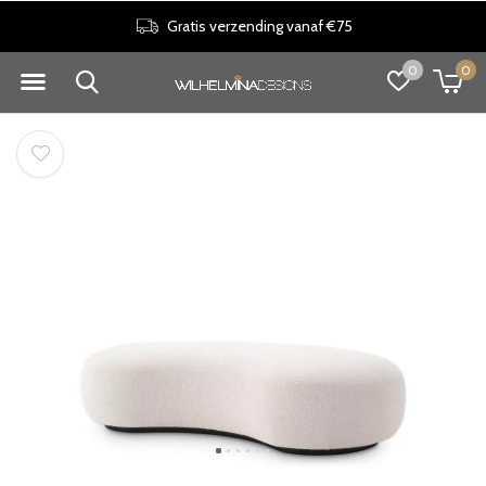
Gratis verzending vanaf €75
0
0