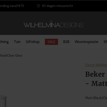
ending vanaf €75
30 dagen retourrecht
chting
Tuin
Giftshop
SALE
B2B
Wooninspiratie
S
Black/Clear Glass
Decor Walthe
Beker 
- Matt
Matt Black/C