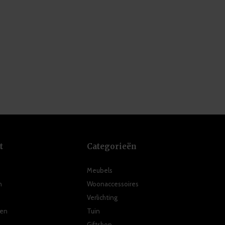
t
Categorieën
Meubels
n
Woonaccessoires
Verlichting
ten
Tuin
Giftshop