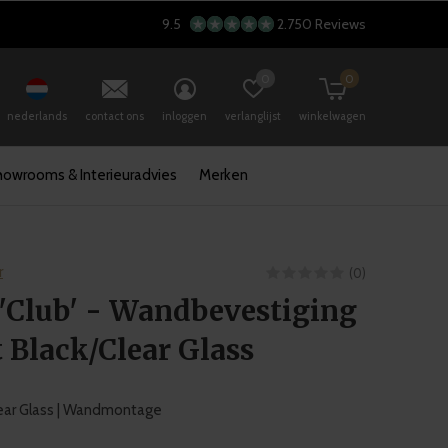
9.5
2.750 Reviews
0
0
nederlands
contact ons
inloggen
verlanglijst
winkelwagen
howrooms & Interieuradvies
Merken
r
(0)
'Club' - Wandbevestiging
 Black/Clear Glass
lear Glass | Wandmontage