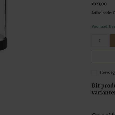
€323,00
Artikelcode:
0
Voorraad: Be
Toevoege
Dit prod
variante