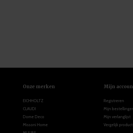
Onze merken
Mijn accoun
EICHHOLTZ
Registreren
CLAUDI
Mijn bestellinge
Dome Deco
Mijn verlanglijst
Missoni Home
Vergelijk produc
MUUBS