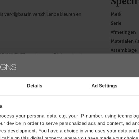
Specif
s verkrijgbaar in verschillende kleuren en
Merk
Serie
Afmetingen
Materialen / 
Assemblage
OR WALTHER van de norm. Dit komt het beste
Garantie
or Walther synoniem voor hoogwaardige
Verzendmet
Extra informa
Details
Ad Settings
e producten
. Een luxe designbadkamer
Facebook
soires van hoge kwaliteit. Je ziet het, je
a
Revie
ocess your personal data, e.g. your IP-number, using technolog
ur device in order to serve personalized ads and content, ad a
ces development. You have a choice in who uses your data and 
0 sterren op 
licable on this digital property where you have made your choic