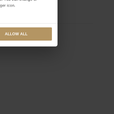
ger icon.
RDELING TOEVOEGEN
several meters
ALLOW ALL
ails section
.
se our traffic. We also share
ers who may combine it with
 services.