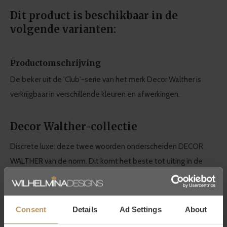
Dit product is beschikbaar in de
volgende varianten:
Productomschrijving
De beker uit de 'Club'-serie van het merk Decor Walther is
verkrijgbaar in verschillende kleuren en afwerkingen.
Decor Walther-collectie
Discrete luxe: deze twee woorden onderscheiden DECOR
WALTHER van de norm. Dit komt het beste tot uiting in de
kwaliteit en het design. Dit maakt Decor Walther synoniem
voor hoogwaardige badkameraccessoires.
Consent
Details
Ad Settings
About
Het Duitse topmerk maakt
tijdloos design
en
duurzame