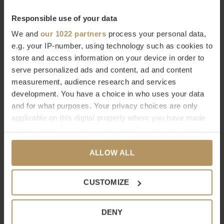
producten
. Een luxe designbadkamer verdient het om
Responsible use of your data
ingericht te worden met de mooiste accessoires van hoge
We and
our 1022 partners
process your personal data,
kwaliteit. Je ziet het, je voelt het.
e.g. your IP-number, using technology such as cookies to
store and access information on your device in order to
Bestel Decor Walther online
serve personalized ads and content, ad and content
measurement, audience research and services
Wilt u meer weten over Decor Walther of bent u op zoek naar
development. You have a choice in who uses your data
een product dat niet op onze website staat? Neem dan
and for what purposes. Your privacy choices are only
contact op met onze
klantenservice
(livechat, e-mail of
applicable on this digital property where you have made
your choices. You can change or withdraw your consent
telefoon). Natuurlijk kunt u ook
direct bestellen, het duurt
any time from the Cookie Declaration or by clicking on
slechts 2 minuten. Niet helemaal tevreden met uw
ALLOW ALL
the Privacy trigger icon.
aankoop? Bij WDS krijgt u 30 dagen bedenktijd.
If you allow, we would also like to:
CUSTOMIZE
Specificaties
Collect information about your geographical
Merk
Decor Walther
location which can be accurate to within several
DENY
meters
Serie
Club