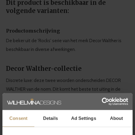
Dit product is beschikbaar in de
volgende varianten:
Productomschrijving
De beker uit de 'Rocks' serie van het merk Decor Walther is
beschikbaar in diverse afwerkingen.
Decor Walther-collectie
Discrete luxe: deze twee woorden onderscheiden DECOR
WALTHER van de norm. Dit komt het beste tot uiting in de
kwaliteit en het design. Dit maakt Decor Walther synoniem
voor hoogwaardige badkameraccessoires.
Consent
Details
Ad Settings
About
Het Duitse topmerk maakt
tijdloos design
en
duurzame
producten
. Een luxe designbadkamer verdient het om