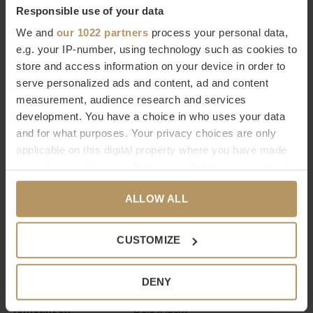
Responsible use of your data
ingericht te worden met de mooiste accessoires van hoge
We and
our 1022 partners
process your personal data,
kwaliteit. Je ziet het, je voelt het.
e.g. your IP-number, using technology such as cookies to
store and access information on your device in order to
Bestel Decor Walther online
serve personalized ads and content, ad and content
measurement, audience research and services
Wilt u meer weten over Decor Walther of bent u op zoek naar
development. You have a choice in who uses your data
een product dat niet op onze website staat? Neem dan
and for what purposes. Your privacy choices are only
contact op met onze
klantenservice
(livechat, e-mail of
applicable on this digital property where you have made
your choices. You can change or withdraw your consent
telefoon). Natuurlijk kunt u ook
direct bestellen, het duurt
any time from the Cookie Declaration or by clicking on
slechts 2 minuten. Niet helemaal tevreden met uw
ALLOW ALL
the Privacy trigger icon.
aankoop? Bij WDS krijgt u 30 dagen bedenktijd.
If you allow, we would also like to:
CUSTOMIZE
Specificaties
Collect information about your geographical
Merk
Decor Walther
location which can be accurate to within several
DENY
meters
Serie
Rocks
Identify your device by actively scanning it for
Afmetingen
Ø6,5 x 12cm