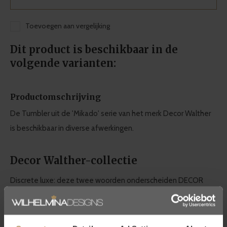
Toevoegen aan vergelijking
Dit product is beschikbaar in de
volgende varianten:
Productomschrijving
De Tumbler uit de 'Mikado' serie van het merk Decor Walther
is beschikbaar in diverse afwerkingen.
Decor Walther-collectie
Discrete luxe: deze twee woorden onderscheiden DECOR
WALTHER van de norm. Dit komt het beste tot uiting in de
kwaliteit en het design. Dit maakt Decor Walther synoniem
voor hoogwaardige badkameraccessoires.