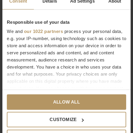
Consent
Details
Ad Settings
About
Het Duitse topmerk maakt
tijdloos design
en
duurzame
Responsible use of your data
producten
. Een luxe designbadkamer verdient het om
We and
our 1022 partners
process your personal data,
ingericht te worden met de mooiste accessoires van hoge
e.g. your IP-number, using technology such as cookies to
kwaliteit. Je ziet het, je voelt het.
store and access information on your device in order to
serve personalized ads and content, ad and content
Bestel Decor Walther online
measurement, audience research and services
development. You have a choice in who uses your data
Wilt u meer weten over Decor Walther of bent u op zoek naar
and for what purposes. Your privacy choices are only
een product dat niet op onze website staat? Neem dan
applicable on this digital property where you have made
your choices. You can change or withdraw your consent
contact op met onze
klantenservice
(livechat, e-mail of
any time from the Cookie Declaration or by clicking on
telefoon). Natuurlijk kunt u ook
direct bestellen, het duurt
ALLOW ALL
the Privacy trigger icon.
slechts 2 minuten. Niet helemaal tevreden met uw
aankoop? Bij WDS krijgt u 30 dagen bedenktijd.
If you allow, we would also like to:
CUSTOMIZE
Collect information about your geographical
Specificaties
location which can be accurate to within several