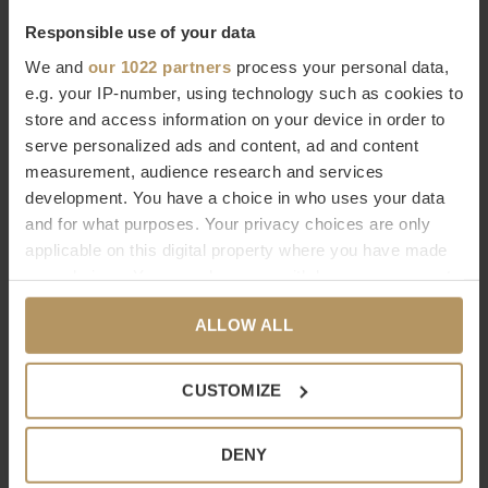
ingericht te worden met de mooiste accessoires van hoge
Responsible use of your data
kwaliteit. Je ziet het, je voelt het.
We and
our 1022 partners
process your personal data,
e.g. your IP-number, using technology such as cookies to
store and access information on your device in order to
Bestel Decor Walther online
serve personalized ads and content, ad and content
Wilt u meer weten over Decor Walther of bent u op zoek naar
measurement, audience research and services
development. You have a choice in who uses your data
een product dat niet op onze website staat? Neem dan
and for what purposes. Your privacy choices are only
contact op met onze
klantenservice
(livechat, e-mail of
applicable on this digital property where you have made
telefoon). Natuurlijk kunt u ook
direct bestellen, het duurt
your choices. You can change or withdraw your consent
slechts 2 minuten. Niet helemaal tevreden met uw
any time from the Cookie Declaration or by clicking on
aankoop? Bij WDS krijgt u 30 dagen bedenktijd.
ALLOW ALL
the Privacy trigger icon.
If you allow, we would also like to:
Specificaties
CUSTOMIZE
Collect information about your geographical
Merk
Decor Walther
location which can be accurate to within several
Serie
Kristall
DENY
meters
Afmetingen
Ø7 x 10cm