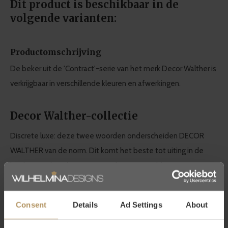
Dit product is beschikbaar in de
volgende varianten:
Productomschrijving
De beker uit de 'Contract'-serie van het merk Decor Walther is
verkrijgbaar in verschillende kleuren en afwerkingen.
Decor Walther-collectie
Discrete luxe: deze twee woorden onderscheiden DECOR
WALTHER van de norm. Dit komt het beste tot uiting in de
kwaliteit en het design. Dit maakt Decor Walther synoniem
voor hoogwaardige badkameraccessoires.
Consent
Details
Ad Settings
About
Het Duitse topmerk maakt
tijdloos design
en
duurzame
producten
. Een luxe designbadkamer verdient het om